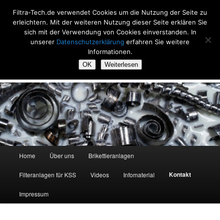
Zum
Filtra-Tech.de verwendet Cookies um die Nutzung der Seite zu
primären
Such
erleichtern. Mit der weiteren Nutzung dieser Seite erklären Sie
Inhalt
sich mit der Verwendung von Cookies einverstanden. In
springen
Filtra-Tech
unserer
Datenschutzerklärung
erfahren Sie weitere
Informationen.
Filtrieren und Brikettieren, seit 20 Jahren
OK
Weiterlesen
Hauptmenü
Home
Über uns
Brikettieranlagen
Kontakt
Filteranlagen für KSS
Videos
Infomaterial
Impressum