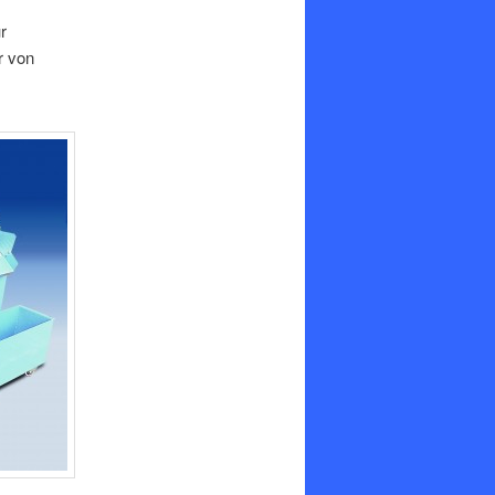
r
er von