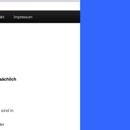
akt
Impressum
tsächlich
 sind in
der