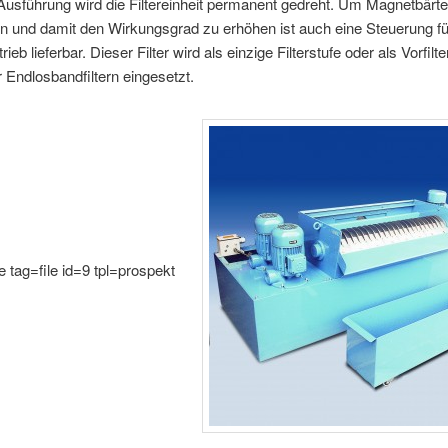
usführung wird die Filtereinheit permanent gedreht. Um Magnetbärte
n und damit den Wirkungsgrad zu erhöhen ist auch eine Steuerung fü
trieb lieferbar. Dieser Filter wird als einzige Filterstufe oder als Vorfilt
r Endlosbandfiltern eingesetzt.
e tag=file id=9 tpl=prospekt