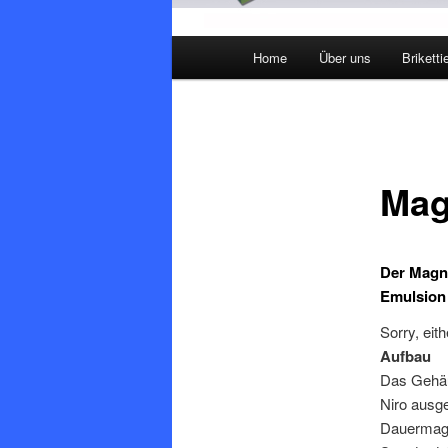
Hauptmenü
Home
Über uns
Briketti
Mag
Der
Magn
Emulsion 
Sorry, eit
Aufbau
Das Gehäus
Niro ausge
Dauermagne