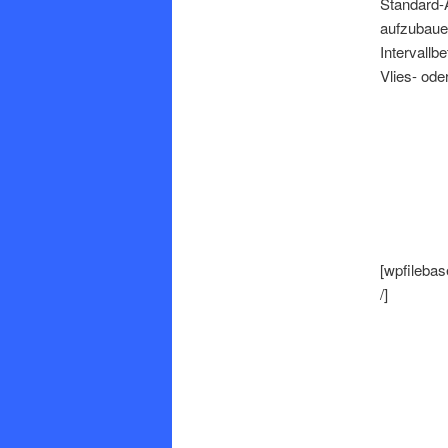
Standard-A
aufzubaue
Intervallbe
Vlies- ode
[wpfilebas
/]