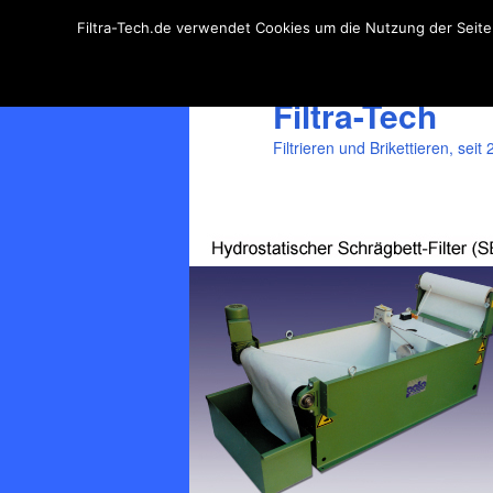
Filtra-Tech.de verwendet Cookies um die Nutzung der Seite 
Zum
primären
Inhalt
Filtra-Tech
springen
Filtrieren und Brikettieren, seit