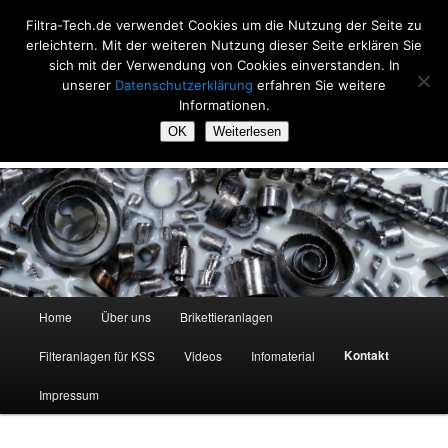
Zum
Filtra-Tech.de verwendet Cookies um die Nutzung der Seite zu
primären
Such
erleichtern. Mit der weiteren Nutzung dieser Seite erklären Sie
Inhalt
sich mit der Verwendung von Cookies einverstanden. In
springen
Filtra-Tech
unserer
Datenschutzerklärung
erfahren Sie weitere
Informationen.
Filtrieren und Brikettieren, seit 20 Jahren
OK
Weiterlesen
Hauptmenü
Home
Über uns
Brikettieranlagen
Kontakt
Filteranlagen für KSS
Videos
Infomaterial
Impressum