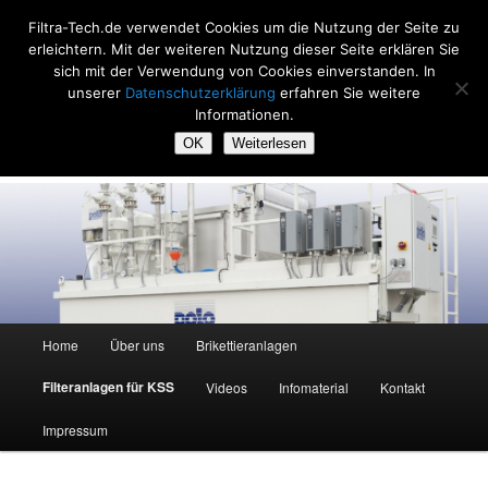
Zum
Filtra-Tech.de verwendet Cookies um die Nutzung der Seite zu
primären
Such
erleichtern. Mit der weiteren Nutzung dieser Seite erklären Sie
Inhalt
sich mit der Verwendung von Cookies einverstanden. In
springen
Filtra-Tech
unserer
Datenschutzerklärung
erfahren Sie weitere
Informationen.
Filtrieren und Brikettieren, seit 20 Jahren
OK
Weiterlesen
Hauptmenü
Home
Über uns
Brikettieranlagen
Filteranlagen für KSS
Videos
Infomaterial
Kontakt
Impressum