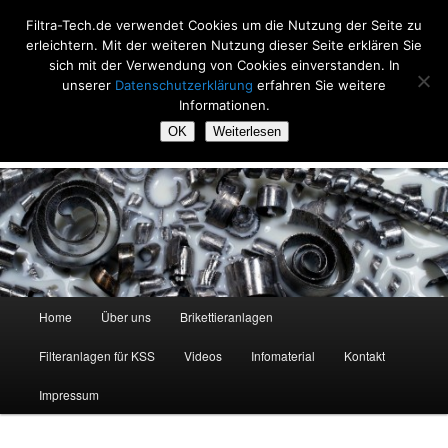
Zum
Filtra-Tech.de verwendet Cookies um die Nutzung der Seite zu
primären
Such
erleichtern. Mit der weiteren Nutzung dieser Seite erklären Sie
Inhalt
sich mit der Verwendung von Cookies einverstanden. In
springen
Filtra-Tech
unserer
Datenschutzerklärung
erfahren Sie weitere
Informationen.
Filtrieren und Brikettieren, seit 20 Jahren
OK
Weiterlesen
Hauptmenü
Home
Über uns
Brikettieranlagen
Filteranlagen für KSS
Videos
Infomaterial
Kontakt
Impressum