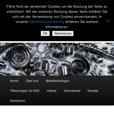
Zum
Zum
Filtra-Tech.de verwendet Cookies um die Nutzung der Seite zu
primären
sekundären
Such
erleichtern. Mit der weiteren Nutzung dieser Seite erklären Sie
Inhalt
Inhalt
sich mit der Verwendung von Cookies einverstanden. In
springen
springen
Filtra-Tech
unserer
Datenschutzerklärung
erfahren Sie weitere
Informationen.
Filtrieren und Brikettieren, seit 20 Jahren
OK
Weiterlesen
Hauptmenü
Home
Über uns
Brikettieranlagen
Filteranlagen für KSS
Videos
Infomaterial
Kontakt
Impressum